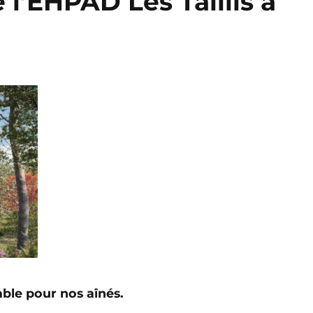
l’EHPAD Les Taillis à
able pour nos aînés.