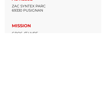
ZAC SYNTEX PARC
69330 PUSIGNAN
MISSION
GROS-ŒUVRE
CA
1 035 000 € HT
MAITRE D’OUVRAGE
JMG PARTNERS
ARCHITECTE
ARCHIGROUP
ANNEE DE LIVRAISON