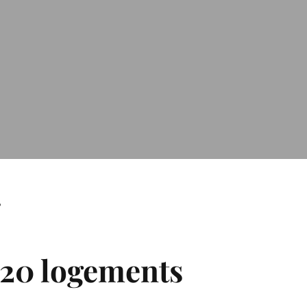
T
120 logements