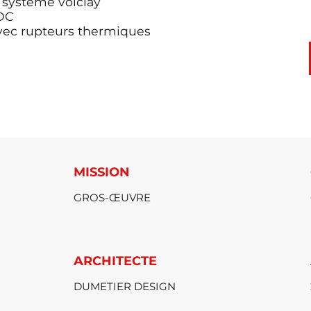
 système volclay
RDC
 avec rupteurs thermiques
MISSION
GROS-ŒUVRE
ARCHITECTE
DUMETIER DESIGN