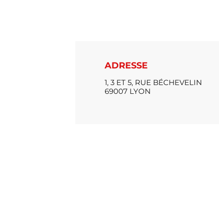
ADRESSE
1, 3 ET 5, RUE BÉCHEVELIN
69007 LYON
MAITRE D’OUVRAGE
6ÈME SENS IMMOBILIER