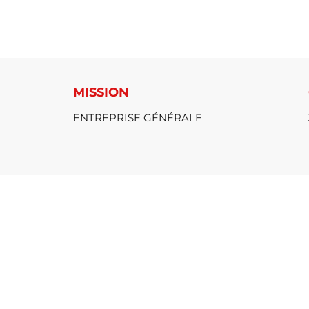
MISSION
ENTREPRISE GÉNÉRALE
ARCHITECTE
GABRIEL GREISS - AGREGA